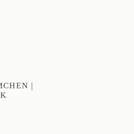
HEN | U
K