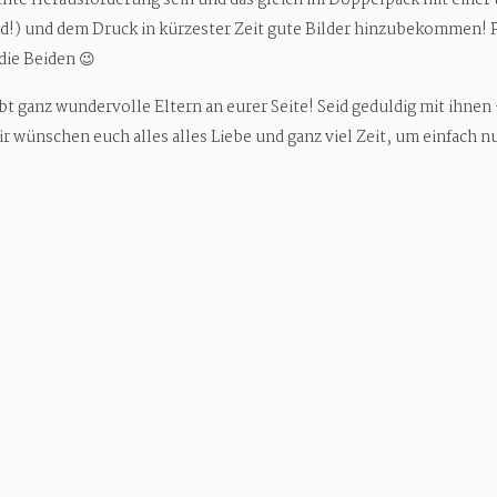
echte Herausforderung sein und das gleich im Doppelpack mit ein
d!) und dem Druck in kürzester Zeit gute Bilder hinzubekommen! P
 die Beiden 😉
abt ganz wundervolle Eltern an eurer Seite! Seid geduldig mit ihnen
wünschen euch alles alles Liebe und ganz viel Zeit, um einfach n