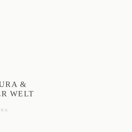
AURA &
ER WELT
ING