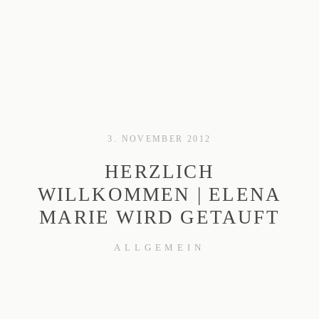
3. NOVEMBER 2012
Home
HERZLICH
WILLKOMMEN | ELENA
Journal
MARIE WIRD GETAUFT
Portfolio
ALLGEMEIN
Wir